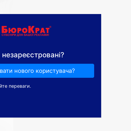
с незареєстровані?
вати нового користувача?
йте переваги.